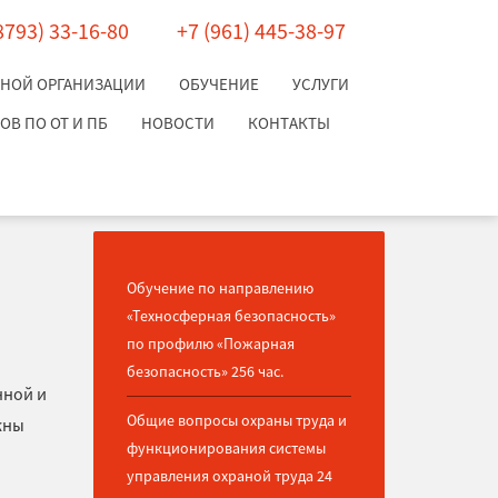
8793) 33-16-80
+7 (961) 445-38-97
ЬНОЙ ОРГАНИЗАЦИИ
ОБУЧЕНИЕ
УСЛУГИ
В ПО ОТ И ПБ
НОВОСТИ
КОНТАКТЫ
Обучение по направлению
«Техносферная безопасность»
по профилю «Пожарная
безопасность» 256 час.
нной и
Общие вопросы охраны труда и
жны
функционирования системы
управления охраной труда 24