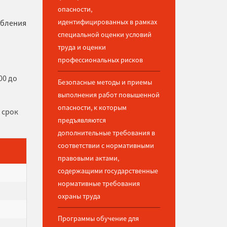
опасности,
идентифицированных в рамках
ебления
специальной оценки условий
труда и оценки
профессиональных рисков
00 до
Безопасные методы и приемы
выполнения работ повышенной
опасности, к которым
 срок
предъявляются
дополнительные требования в
соответствии с нормативными
правовыми актами,
содержащими государственные
нормативные требования
охраны труда
Программы обучение для