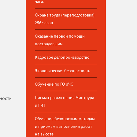
часа.
Охрана труда (переподготовка)
256 часов
Оказание первой помощи
пострадавшим
Кадровое делопроизводство
Экологическая безопасность
Обучение по ГО иЧС
Письма-разъяснения Минтруда
ность
и ГИТ
Обучение безопасным методам
и приемам выполнения работ
на высоте