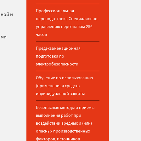
Профессиональная
нной и
переподготовка Специалист по
управлению персоналом 256
часов
ыми
Предэкзаменационная
подготовка по
электробезопасности.
Обучение по использованию
(применению) средств
индивидуальной защиты
Безопасные методы и приемы
выполнения работ при
воздействии вредных и (или)
опасных производственных
факторов, источников