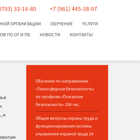
8793) 33-16-80
+7 (961) 445-38-97
ЬНОЙ ОРГАНИЗАЦИИ
ОБУЧЕНИЕ
УСЛУГИ
В ПО ОТ И ПБ
НОВОСТИ
КОНТАКТЫ
Обучение по направлению
«Техносферная безопасность»
по профилю «Пожарная
вья
безопасность» 256 час.
к
, и
Общие вопросы охраны труда и
функционирования системы
управления охраной труда 24
равилам