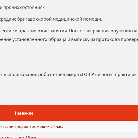
и прочих состояниях
передаче бригаде скорой медицинской помощи.
ческие и практические занятия. После завершения обучения н
ение установленного образца и выписку из протокола провер
т использование робота-тренажера «ГОША» и носит практиче
Название
казания первой помощи» 24 час.
традавшим» 16 час.