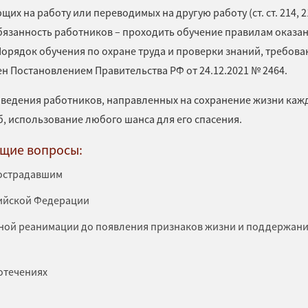
их на работу или переводимых на другую работу (ст. ст. 214, 2
бязанность работников – проходить обучение правилам оказа
 Порядок обучения по охране труда и проверки знаний, требов
ен
Постановлением Правительства РФ от 24.12.2021 № 2464.
оведения работников, направленных на сохранение жизни каж
, использование любого шанса для его спасения.
щие вопросы:
пострадавшим
сийской Федерации
ной реанимации до появления признаков жизни и поддержан
отечениях