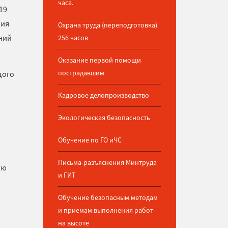
часа.
19
ния
Охрана труда (переподготовка)
аний
256 часов
Оказание первой помощи
пострадавшим
дого
Кадровое делопроизводство
Экологическая безопасность
Обучение по ГО иЧС
Письма-разъяснения Минтруда
ию
и ГИТ
Обучение безопасным методам
и приемам выполнения работ
на высоте