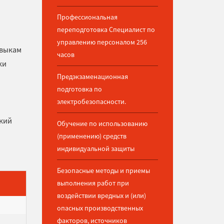
Профессиональная
переподготовка Специалист по
управлению персоналом 256
авыкам
часов
ки
Предэкзаменационная
подготовка по
электробезопасности.
ский
Обучение по использованию
(применению) средств
индивидуальной защиты
Безопасные методы и приемы
выполнения работ при
воздействии вредных и (или)
опасных производственных
факторов, источников