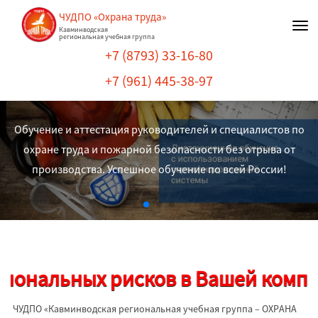
ЧУДПО «Охрана труда»
Нав
Кавминводская
региональная учебная группа
+7 (8793) 33-16-80
+7 (961) 445-38-97
Обучение и аттестация руководителей и специалистов по
охране труда и пожарной безопасности без отрыва от
производства. Успешное обучение по всей России!
нальных рисков в Вашей компании
ЧУДПО «Кавминводская региональная учебная группа – ОХРАНА